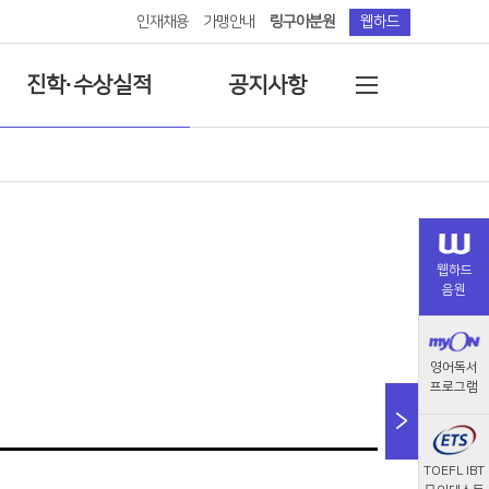
인재채용
가맹안내
링구아분원
웹하드
진학·수상실적
공지사항
특목·자사고
공지사항
대입
교육칼럼
국제학교
재원생 안내문
웹하드
음원
경시수상실적
영어/중국어 인증시험
영어독서
프로그램
TOEFL IBT