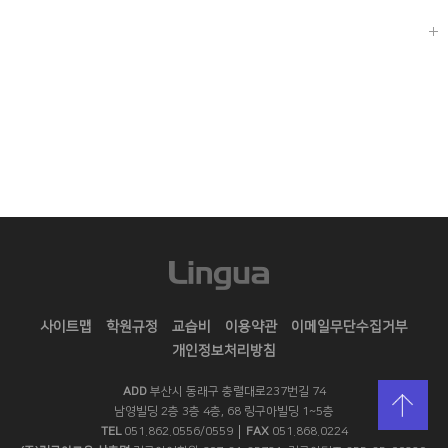
사이트맵
학원규정
교습비
이용약관
이메일무단수집거부
개인정보처리방침
ADD
부산시 동래구 충렬대로237번길 74
남영빌딩 2층 3층 4층, 68 링구아빌딩 1~5층
TEL
051.862.0556/0559
FAX
051.868.0224