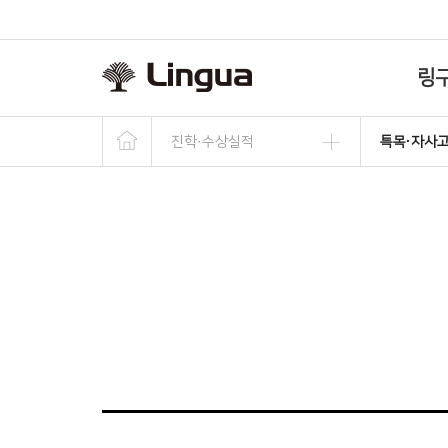
링
진학·수상실적
특목·자사
교