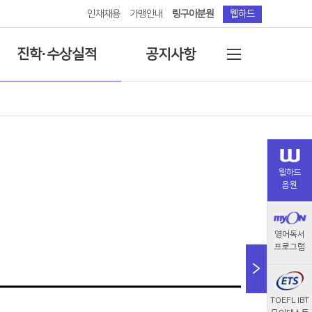
인재채용
가맹안내
링구아분원
웹하드
진학·수상실적
공지사항
특목·자사고
공지사항
대입
교육칼럼
국제학교
재원생 안내문
웹하드
음원
경시수상실적
영어/중국어 인증시험
영어독서
프로그램
TOEFL IBT