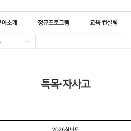
구아소개
정규프로그램
교육 컨설팅
고
학원소개
입학안내
프리미엄 컨설팅 프로그램
오시는길
초등프로그램
특목·자사고 프로그램
직원 소개
중등 프로그램
컨설팅 추천도서
특목·자사고
국제학교/해외대학 프로그램
2026학년도