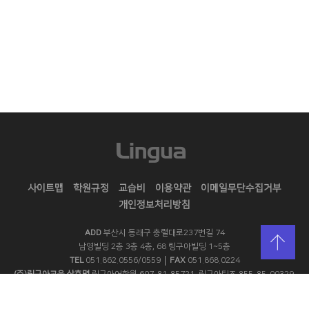
사이트맵
학원규정
교습비
이용약관
이메일무단수집거부
개인정보처리방침
ADD
부산시 동래구 충렬대로237번길 74
남영빌딩 2층 3층 4층, 68 링구아빌딩 1~5층
TEL
051.862.0556/0559
FAX
051.868.0224
(주)링구아교육 상호명
링구아어학원 607-81-85721, 링구아틴즈 855-85-00329,
링구아교육컨설팅 787-85-01836, 링구아에듀 학원 651-91-01974
대표자
김기현 박정현